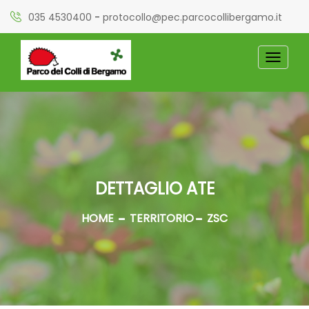
035 4530400
-
protocollo@pec.parcocollibergamo.it
TOGGL
NAVIG
DETTAGLIO ATE
HOME
TERRITORIO
ZSC