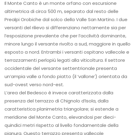
Il Monte Canto è un monte orfano con escursione
altimetrica di circa 500 m, separato dal resto delle
Prealpi Orobiche dal solco della Valle San Martino. I due
versanti del rilievo si differenziano nettamente sia per
l’esposizione prevalente che per l’acclività dominante,
minore lungo il versante rivolto a sud, maggiore in quello
esposto a nord. Entrambi i versanti ospitano vallecole e
terrazzamenti perlopiù legati alla viticoltura. Il settore
occidentale del versante settentrionale presenta
un’ampia valle a fondo piatto (il ‘vallone’) orientata da
sud-ovest verso nord-est.
L’area del Bedesco è invece caratterizzata dalla
presenza del terrazzo di Chignolo d’Isola, dalla
caratteristica planimetria triangolare; si estende a
meridione del Monte Canto, elevandosi per dieci-
quindici metri rispetto al livello fondamentale della
pianura. Questo terrazzo presenta vallecole