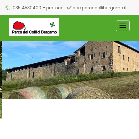
035 4530400
-
protocollo@pec.parcocollibergamo.it
TOGGL
NAVIG
PARCO DEI COLLI DI