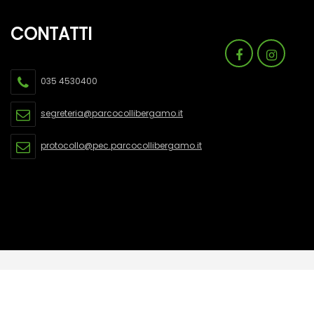
035 4530400
segreteria@parcocollibergamo.it
protocollo@pec.parcocollibergamo.it
Parco dei colli di Bergamo - C.F. 95006030167 -
Privacy
-
Cookie policy
-
Credits
-
Dichiarazione di accessibilità