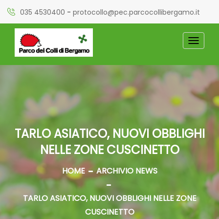
035 4530400
-
protocollo@pec.parcocollibergamo.it
TOGGL
NAVIG
TARLO ASIATICO, NUOVI OBBLIGHI
NELLE ZONE CUSCINETTO
HOME
ARCHIVIO NEWS
TARLO ASIATICO, NUOVI OBBLIGHI NELLE ZONE
CUSCINETTO