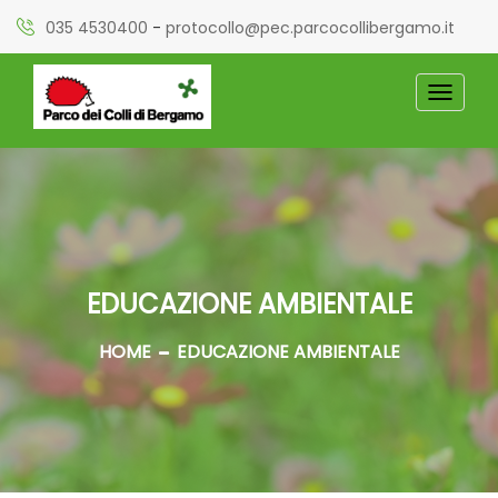
035 4530400
-
protocollo@pec.parcocollibergamo.it
TOGGL
NAVIG
EDUCAZIONE AMBIENTALE
HOME
EDUCAZIONE AMBIENTALE