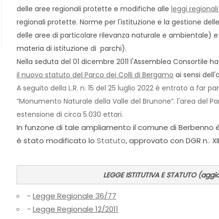
delle aree regionali protette e modifiche alle
leggi regional
regionali protette. Norme per l'istituzione e la gestione del
delle aree di particolare rilevanza naturale e ambientale) 
materia di istituzione di parchi).
Nella seduta del 01 dicembre 2011 l'Assemblea Consortile h
il nuovo statuto del Parco dei Colli di Bergamo
ai sensi dell'a
A seguito della L.R. n. 15 del 25 luglio 2022 è entrato a far p
“Monumento Naturale della Valle del Brunone”. l'area del P
estensione di circa 5.030 ettari.
In funzone di tale ampliamento il comune di Berbenno è
è stato modificato lo
Statuto
, approvato con DGR n.. XI
LEGGE ISTITUTIVA E STATUTO (aggi
-
Legge Regionale 36/77
-
Legge Regionale 12/2011