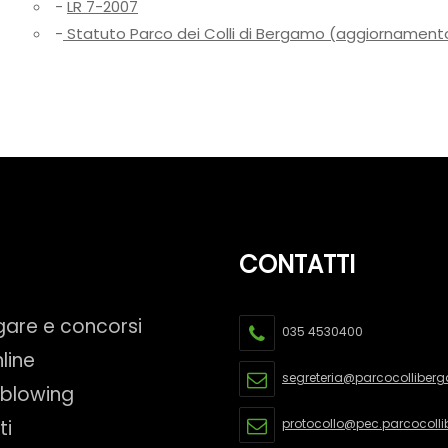
-
LR 7-2007
-
Statuto Parco dei Colli di Bergamo (aggiornament
CONTATTI
gare e concorsi
035 4530400
line
segreteria@parcocolliberg
eblowing
ti
protocollo@pec.parcocolli