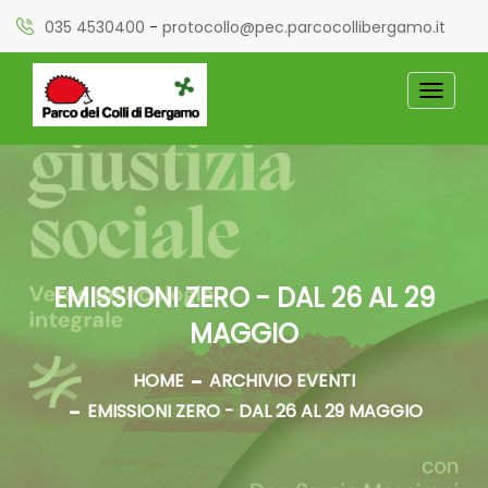
035 4530400
-
protocollo@pec.parcocollibergamo.it
TOGGL
NAVIG
EMISSIONI ZERO - DAL 26 AL 29
MAGGIO
HOME
ARCHIVIO EVENTI
EMISSIONI ZERO - DAL 26 AL 29 MAGGIO