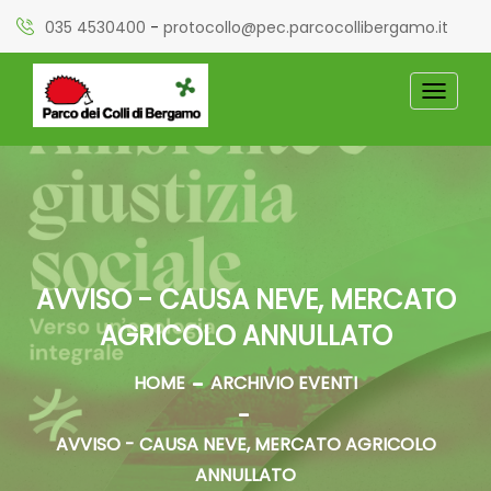
035 4530400
-
protocollo@pec.parcocollibergamo.it
TOGGL
NAVIG
AVVISO - CAUSA NEVE, MERCATO
AGRICOLO ANNULLATO
HOME
ARCHIVIO EVENTI
AVVISO - CAUSA NEVE, MERCATO AGRICOLO
ANNULLATO