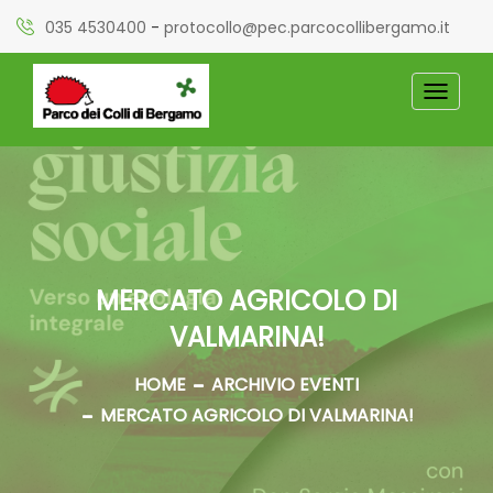
035 4530400
-
protocollo@pec.parcocollibergamo.it
TOGGL
NAVIG
MERCATO AGRICOLO DI
VALMARINA!
HOME
ARCHIVIO EVENTI
MERCATO AGRICOLO DI VALMARINA!